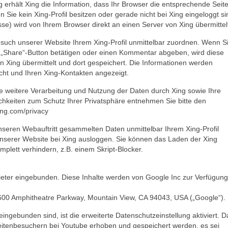
 erhält Xing die Information, dass Ihr Browser die entsprechende Seit
 Sie kein Xing-Profil besitzen oder gerade nicht bei Xing eingeloggt si
esse) wird von Ihrem Browser direkt an einen Server von Xing übermittel
esuch unserer Website Ihrem Xing-Profil unmittelbar zuordnen. Wenn S
n „Share“-Button betätigen oder einen Kommentar abgeben, wird diese
on Xing übermittelt und dort gespeichert. Die Informationen werden
icht und Ihren Xing-Kontakten angezeigt.
weitere Verarbeitung und Nutzung der Daten durch Xing sowie Ihre
chkeiten zum Schutz Ihrer Privatsphäre entnehmen Sie bitte den
ing.com/privacy
nseren Webauftritt gesammelten Daten unmittelbar Ihrem Xing-Profil
nserer Website bei Xing ausloggen. Sie können das Laden der Xing
plett verhindern, z.B. einem Skript-Blocker.
bieter eingebunden. Diese Inhalte werden von Google Inc zur Verfügung
1600 Amphitheatre Parkway, Mountain View, CA 94043, USA („Google“).
eingebunden sind, ist die erweiterte Datenschutzeinstellung aktiviert. D
eitenbesuchern bei Youtube erhoben und gespeichert werden, es sei