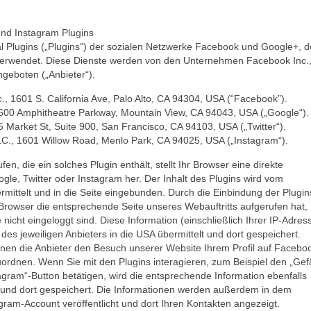
nd Instagram Plugins
 Plugins („Plugins“) der sozialen Netzwerke Facebook und Google+, d
 verwendet. Diese Dienste werden von den Unternehmen Facebook Inc.
ngeboten („Anbieter“).
, 1601 S. California Ave, Palo Alto, CA 94304, USA (“Facebook”).
1600 Amphitheatre Parkway, Mountain View, CA 94043, USA („Google“).
55 Market St, Suite 900, San Francisco, CA 94103, USA („Twitter“).
LC., 1601 Willow Road, Menlo Park, CA 94025, USA („Instagram“).
en, die ein solches Plugin enthält, stellt Ihr Browser eine direkte
le, Twitter oder Instagram her. Der Inhalt des Plugins wird vom
ermittelt und in die Seite eingebunden. Durch die Einbindung der Plugin
r Browser die entsprechende Seite unseres Webauftritts aufgerufen hat,
nicht eingeloggt sind. Diese Information (einschließlich Ihrer IP-Adres
des jeweiligen Anbieters in die USA übermittelt und dort gespeichert.
nnen die Anbieter den Besuch unserer Website Ihrem Profil auf Facebo
ordnen. Wenn Sie mit den Plugins interagieren, zum Beispiel den „Gefä
stagram“-Button betätigen, wird die entsprechende Information ebenfalls
lt und dort gespeichert. Die Informationen werden außerdem in dem
gram-Account veröffentlicht und dort Ihren Kontakten angezeigt.