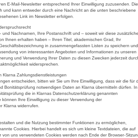
ren E-Mail-Newsletter entsprechend Ihrer Einwilligung zuzusenden. Die
ch und kann entweder durch eine Nachricht an die unten beschriebene
esehenen Link im Newsletter erfolgen.
derspruchsrecht
r- und Nachnamen, Ihre Postanschrift und – soweit wir diese zusätzlich
 Ihnen erhalten haben – Ihren Titel, akademischen Grad, Ihr
r Geschäftsbezeichnung in zusammengefassten Listen zu speichern und
Zusendung von interessanten Angeboten und Informationen zu unseren
cherung und Verwendung Ihrer Daten zu diesen Zwecken jederzeit durc
taktmöglichkeit widersprechen.
on Klarna Zahlungsdienstleistungen
gen entscheiden, bitten wir Sie um Ihre Einwilligung, dass wir die für 
nd Bonitätsprüfung notwendigen Daten an Klarna übermitteln dürfen. In
nitätsprüfung die in Klarnas Datenschutzerklärung genannten
e können Ihre Einwilligung zu dieser Verwendung der
 Klarna widerrufen.
estalten und die Nutzung bestimmter Funktionen zu ermöglichen,
nnte Cookies. Hierbei handelt es sich um kleine Textdateien, die auf
er von uns verwendeten Cookies werden nach Ende der Browser-Sitzun