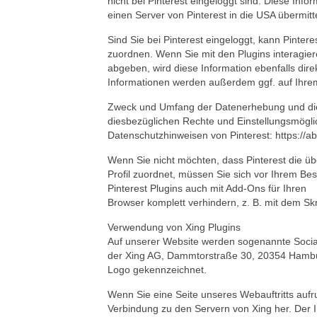
nicht bei Pinterest eingeloggt sind. Diese Info
einen Server von Pinterest in die USA übermitte
Sind Sie bei Pinterest eingeloggt, kann Pinter
zuordnen. Wenn Sie mit den Plugins interagier
abgeben, wird diese Information ebenfalls dire
Informationen werden außerdem ggf. auf Ihrem P
Zweck und Umfang der Datenerhebung und die 
diesbezüglichen Rechte und Einstellungsmögli
Datenschutzhinweisen von Pinterest: https://ab
Wenn Sie nicht möchten, dass Pinterest die ü
Profil zuordnet, müssen Sie sich vor Ihrem Be
Pinterest Plugins auch mit Add-Ons für Ihren
Browser komplett verhindern, z. B. mit dem Skrip
Verwendung von Xing Plugins
Auf unserer Website werden sogenannte Social
der Xing AG, Dammtorstraße 30, 20354 Hamburg
Logo gekennzeichnet.
Wenn Sie eine Seite unseres Webauftritts aufruf
Verbindung zu den Servern von Xing her. Der In