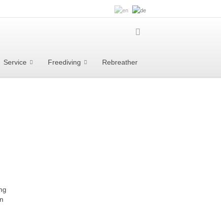
Service
Freediving
Rebreather
ng
en