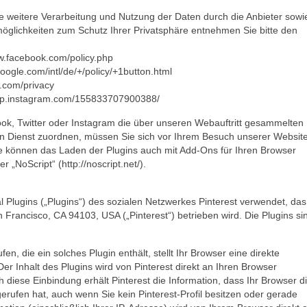
weitere Verarbeitung und Nutzung der Daten durch die Anbieter sowi
öglichkeiten zum Schutz Ihrer Privatsphäre entnehmen Sie bitte den
w.facebook.com/policy.php
ogle.com/intl/de/+/policy/+1button.html
r.com/privacy
elp.instagram.com/155833707900388/
k, Twitter oder Instagram die über unseren Webauftritt gesammelten
gen Dienst zuordnen, müssen Sie sich vor Ihrem Besuch unserer Websit
e können das Laden der Plugins auch mit Add-Ons für Ihren Browser
r „NoScript“ (http://noscript.net/).
Plugins („Plugins“) des sozialen Netzwerkes Pinterest verwendet, das
n Francisco, CA 94103, USA („Pinterest“) betrieben wird. Die Plugins si
en, die ein solches Plugin enthält, stellt Ihr Browser eine direkte
er Inhalt des Plugins wird von Pinterest direkt an Ihren Browser
h diese Einbindung erhält Pinterest die Information, dass Ihr Browser d
erufen hat, auch wenn Sie kein Pinterest-Profil besitzen oder gerade