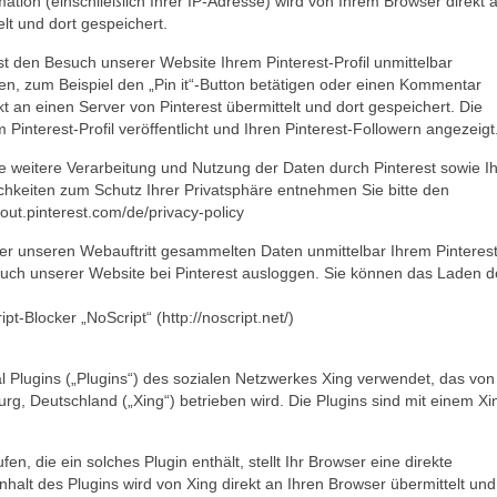
rmation (einschließlich Ihrer IP-Adresse) wird von Ihrem Browser direkt 
lt und dort gespeichert.
est den Besuch unserer Website Ihrem Pinterest-Profil unmittelbar
en, zum Beispiel den „Pin it“-Button betätigen oder einen Kommentar
kt an einen Server von Pinterest übermittelt und dort gespeichert. Die
interest-Profil veröffentlicht und Ihren Pinterest-Followern angezeigt
weitere Verarbeitung und Nutzung der Daten durch Pinterest sowie I
chkeiten zum Schutz Ihrer Privatsphäre entnehmen Sie bitte den
out.pinterest.com/de/privacy-policy
ber unseren Webauftritt gesammelten Daten unmittelbar Ihrem Pinterest
such unserer Website bei Pinterest ausloggen. Sie können das Laden d
t-Blocker „NoScript“ (http://noscript.net/)
 Plugins („Plugins“) des sozialen Netzwerkes Xing verwendet, das von
, Deutschland („Xing“) betrieben wird. Die Plugins sind mit einem Xi
en, die ein solches Plugin enthält, stellt Ihr Browser eine direkte
halt des Plugins wird von Xing direkt an Ihren Browser übermittelt und