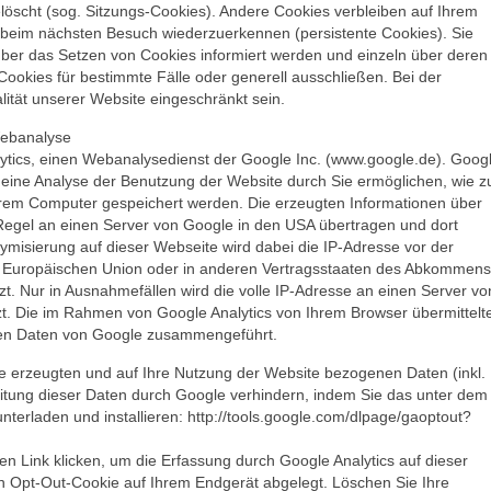
löscht (sog. Sitzungs-Cookies). Andere Cookies verbleiben auf Ihrem
 beim nächsten Besuch wiederzuerkennen (persistente Cookies). Sie
über das Setzen von Cookies informiert werden und einzeln über deren
kies für bestimmte Fälle oder generell ausschließen. Bei der
ität unserer Website eingeschränkt sein.
Webanalyse
lytics, einen Webanalysedienst der Google Inc. (www.google.de). Goog
e eine Analyse der Benutzung der Website durch Sie ermöglichen, wie 
 Ihrem Computer gespeichert werden. Die erzeugten Informationen über
Regel an einen Server von Google in den USA übertragen und dort
nymisierung auf dieser Webseite wird dabei die IP-Adresse vor der
er Europäischen Union oder in anderen Vertragsstaaten des Abkommens
. Nur in Ausnahmefällen wird die volle IP-Adresse an einen Server vo
t. Die im Rahmen von Google Analytics von Ihrem Browser übermittelt
eren Daten von Google zusammengeführt.
e erzeugten und auf Ihre Nutzung der Website bezogenen Daten (inkl.
eitung dieser Daten durch Google verhindern, indem Sie das unter dem
terladen und installieren: http://tools.google.com/dlpage/gaoptout?
en Link klicken, um die Erfassung durch Google Analytics auf dieser
in Opt-Out-Cookie auf Ihrem Endgerät abgelegt. Löschen Sie Ihre