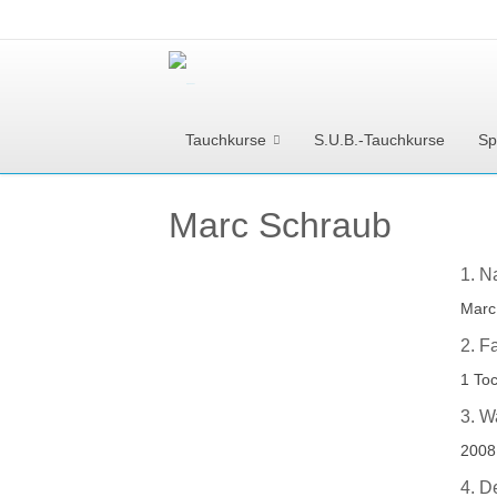
Tauchkurse
S.U.B.-Tauchkurse
Sp
Marc Schraub
1. N
Marc
2. F
1 To
3. W
2008
4. D