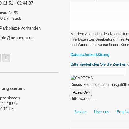
0 61 51 - 82 44 37
nstraße 53
83 Darmstadt
Parkplätze vorhanden
Mit dem Absenden des Kontaktformu
Info@aquanaut.de
Ihre Daten zur Bearbeitung Ihres 
und Widerrufshinweise finden Sie i
Datenschutzerklärung
Bitte wiederholen Sie die Zeichen 
Dieses Feld sollte nicht ausgefüllt
nungszeiten:
Absenden
geschlossen
Bitte warten …
r 12-19 Uhr
0-16 Uhr
Service
Über uns
Empfoh