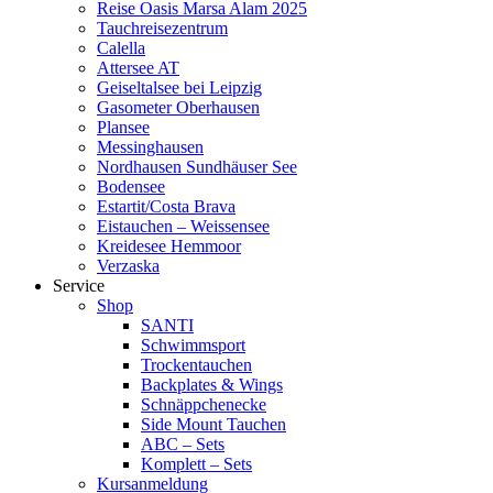
Reise Oasis Marsa Alam 2025
Tauchreisezentrum
Calella
Attersee AT
Geiseltalsee bei Leipzig
Gasometer Oberhausen
Plansee
Messinghausen
Nordhausen Sundhäuser See
Bodensee
Estartit/Costa Brava
Eistauchen – Weissensee
Kreidesee Hemmoor
Verzaska
Service
Shop
SANTI
Schwimmsport
Trockentauchen
Backplates & Wings
Schnäppchenecke
Side Mount Tauchen
ABC – Sets
Komplett – Sets
Kursanmeldung